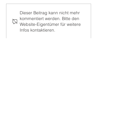
Medaillen und tolle
Vorlesewettbew
Dieser Beitrag kann nicht mehr
kommentiert werden. Bitte den
Leistungen beim 5.
der Kinderbibli
Website-Eigentümer für weitere
gemeinsamen
Infos kontaktieren.
Schulschwimmcup
Kontakt
Tel:
036204-50833
Hort:
0151-21202780
gs-stotternheim@erfurt.de
Anfahrt
Gau-Algesheimer-Str. 2