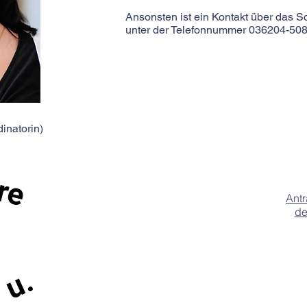
Ansonsten ist ein Kontakt über das Sc
unter der Telefonnummer 036204-508
dinatorin)
re
Ant
de
In den S
 u.
uns auc