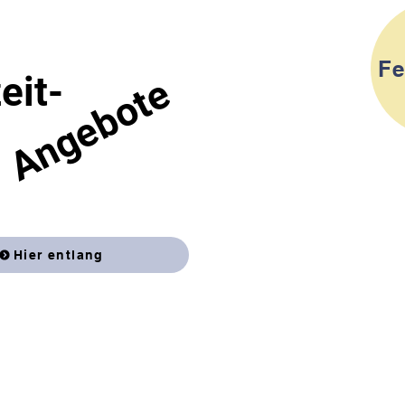
Fe
eit-
Angebote
Hier entlang