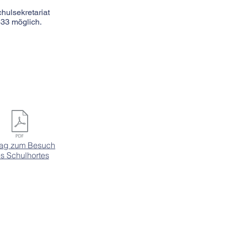
hulsekretariat
33 möglich.
rag zum Besuch
s Schulhortes
chulferien ist bei
h immer was los!