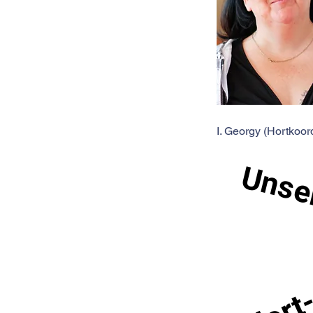
I. Georgy (Hortkoor
Unse
Hort-