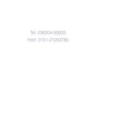
Kontakt
Tel:
036204-50833
Hort:
0151-21202780
gs-stotternheim@erfurt.de
Anfahrt
Gau-Algesheimer-Str. 2
99095 Erfurt OT Stotternheim
© Copyright 2022