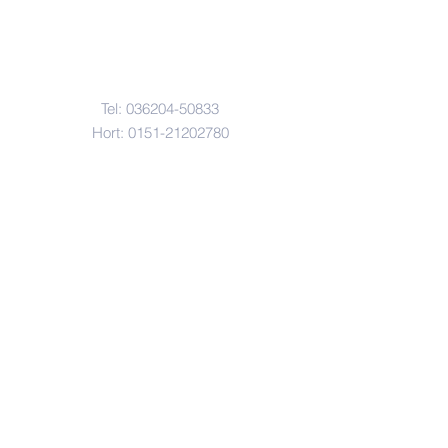
Kontakt
Tel:
036204-50833
Hort:
0151-21202780
gs-stotternheim@erfurt.de
Anfahrt
Gau-Algesheimer-Str. 2
99095 Erfurt OT Stotternheim
© Copyright 2022