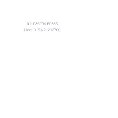
Kontakt
Tel:
036204-50833
Hort:
0151-21202780
gs-stotternheim@erfurt.de
Anfahrt
Gau-Algesheimer-Str. 2
99095 Erfurt OT Stotternheim
© Copyright 2022
Grundschule Stotternheim